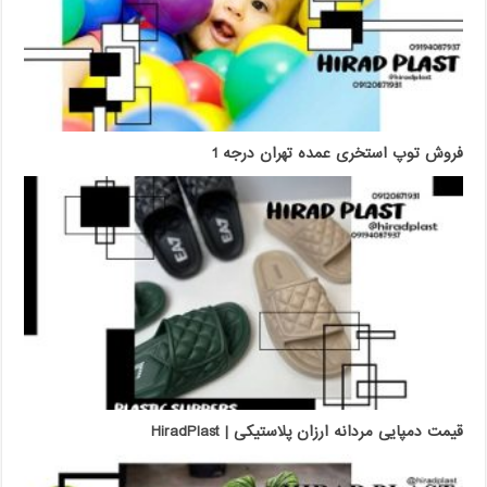
فروش توپ استخری عمده تهران درجه 1
قیمت دمپایی مردانه ارزان پلاستیکی | HiradPlast