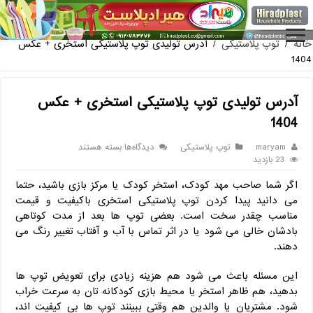
فروش گلدان پلاستیکی گلخانه به صورت آنلاین
خانه
/
توپ پلاستیکی
/
آدرس تولیدی توپ پلاستیکی استخری + عکس
1404
آدرس تولیدی توپ پلاستیکی استخری + عکس
1404
برای
maryam
توپ پلاستیکی
دیدگاه‌ها
بسته هستند
آدرس
23 بازدید
تولیدی
اگر شما صاحب مهد کودک، استخر کودک یا مرکز بازی باشید، حتما
توپ
پلاستیکی
می ‌دانید پیدا کردن توپ پلاستیکی استخری باکیفیت و قیمت
استخری
مناسب چقدر سخت است. بعضی توپ‌ ها بعد از مدت کوتاهی
+
بادشان خالی می ‌شود یا در اثر تماس با آب و آفتاب تغییر رنگ می‌
عکس
دهند.
1404
این مسئله باعث می ‌شود هم هزینه زیادی برای تعویض توپ ‌ها
بدهید، هم ظاهر استخر یا محیط بازی کودکانه ‌تان به‌ سرعت خراب
شود. مشتریان یا والدین هم وقتی ببینند توپ‌ ها بی‌ کیفیت ‌اند،