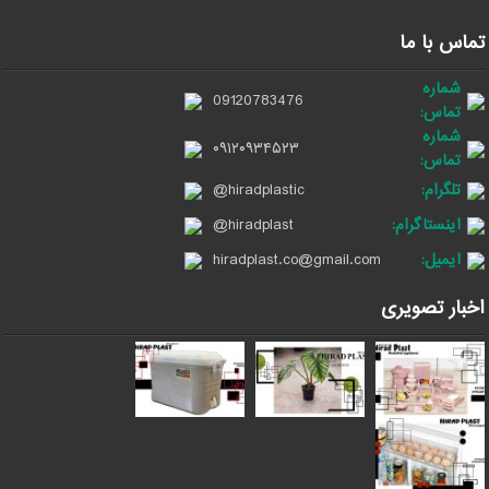
تماس با ما
شماره
09120783476
تماس:
شماره
۰۹۱۲۰۹۳۴۵۲۳
تماس:
تلگرام:
@hiradplastic
اینستاگرام:
@hiradplast
ایمیل:
hiradplast.co@gmail.com
اخبار تصویری