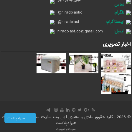
۰۹۱۲۰۹۳۴۵۲۳
تماس:
تلگرام:
@hiradplastic
اینستاگرام:
@hiradplast
ایمیل:
hiradplast.co@gmail.com
اخبار تصویری
© 2026 | کلیه حقوق مادی و معنوی این وب سایت متعلق است به سایت
هیراد پلاست
هیرادپلاست
صادرات کالا با آرادبرندینگ