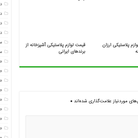
د
د
دم
دم
س
زم پلاستیکی ارزان
قیمت لوازم پلاستیکی آشپزخانه از
س
ه
برندهای ایرانی
ص
ص
ص
ص
ص
ای موردنیاز علامت‌گذاری شده‌اند
*
ص
ص
صن
ص