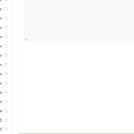
ص
ص
ص
ص
ص
ص
ص
ص
ص
ظ
ظ
فا
ک
ک