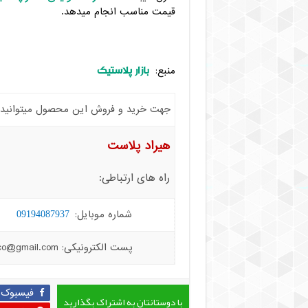
قیمت مناسب انجام میدهد.
بازار پلاستیک
منبع:
جهت خرید و فروش این محصول میتوانید با 
هیراد پلاست
راه های ارتباطی:
شماره موبایل:
09194087937
پست الکترونیکی: hiradplast.co@gmail.com
فیسبوک
با دوستانتان به اشتراک بگذارید