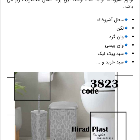
باشد.
سطل آشپزخانه
لگن
وان گرد
وان بیضی
سبد پیک نیک
سبد خرید و …