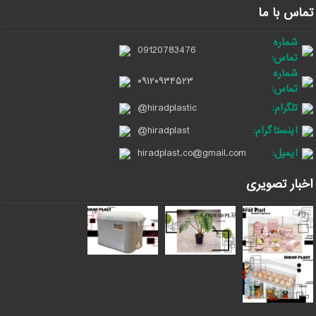
تماس با ما
شماره
09120783476
تماس:
شماره
۰۹۱۲۰۹۳۴۵۲۳
تماس:
تلگرام:
@hiradplastic
اینستاگرام:
@hiradplast
ایمیل:
hiradplast.co@gmail.com
اخبار تصویری