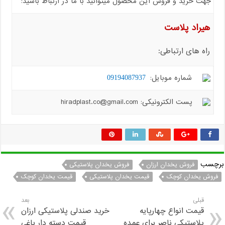
جهت خرید و فروش این محصول میتوانید با ما در ارتباط باشید:
هیراد پلاست
راه های ارتباطی:
شماره موبایل:
09194087937
پست الکترونیکی: hiradplast.co@gmail.com
برچسب
فروش یخدان ارزان
فروش یخدان پلاستیکی
فروش یخدان کوچک
قیمت یخدان پلاستیکی
قیمت یخدان کوچک
قبلی
بعد
قیمت انواع چهارپایه
خرید صندلی پلاستیکی ارزان
پلاستیکی ناصر برای عمده
قیمت دسته دار باغی