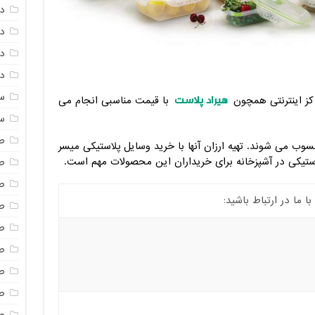
د
د
دم
دم
س
هیراد پلاست
ز اینترنتی همچون
با قیمت مناسبی انجام می
س
ص
وب می شوند. تهیه ارزان آنها با خرید وسایل پلاستیکی میسر
استیکی در آشپزخانه برای خریداران این محصولات مهم است.
ص
ص
ما در ارتباط باشید:
ص
ص
ص
ص
صن