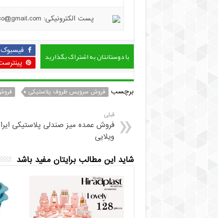
پست الکترونیکی: hiradplast.co@gmail.com
فیسبوک
با دوستانتان به اشتراک بگذارید
پینترست
برچسب
فروش سرویس ظروف پلاستیکی
فروش
قبلی
فروش عمده میز صندلی پلاستیکی ایرا
ویلایی
شاید این مطالب برایتان مفید باشد