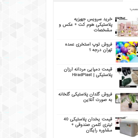
سب
خرید سرویس جهیزیه
پلاستیکی هوم کت + عکس و
مشخصات
فروش توپ استخری عمده
تهران درجه 1
قیمت دمپایی مردانه ارزان
پلاستیکی | HiradPlast
فروش گلدان پلاستیکی گلخانه
به صورت آنلاین
قیمت یخدان پلاستیکی 40
لیتری کلمن صندوقی +
مشاوره رایگان