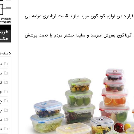
 دادن لوازم گوناگون مورد نیاز با قیمت ارزانتری عرضه می
فروش
خرید
بازا
 گوناگون بفروش میرسد و سلیقه بیشتر مردم را تحت پوشش
آنلای
سوال
+ جد
عکس
صندو
دسته‌ه
ب
ت
ت
ج
چه
چه
د
دم