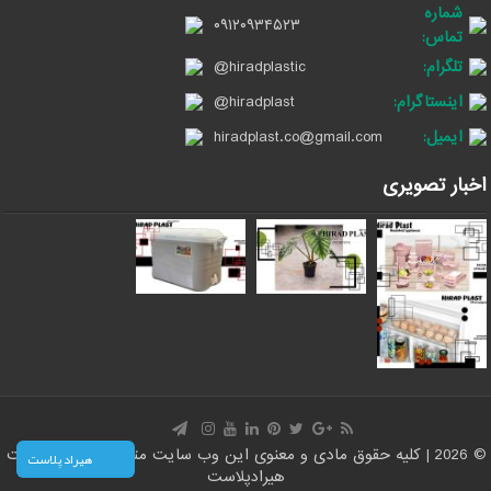
شماره
۰۹۱۲۰۹۳۴۵۲۳
تماس:
تلگرام:
@hiradplastic
اینستاگرام:
@hiradplast
ایمیل:
hiradplast.co@gmail.com
اخبار تصویری
© 2026 | کلیه حقوق مادی و معنوی این وب سایت متعلق است به سایت
هیراد پلاست
هیرادپلاست