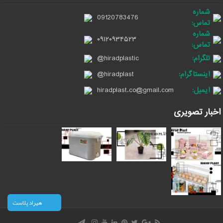
شماره
09120783476
تماس:
شماره
۰۹۱۲۰۹۳۴۵۲۳
تماس:
تلگرام:
@hiradplastic
اینستاگرام:
@hiradplast
ایمیل:
hiradplast.co@gmail.com
اخبار تصویری
هیراد پلاست