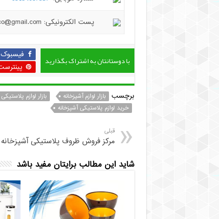
پست الکترونیکی: hiradplast.co@gmail.com
فیسبوک
با دوستانتان به اشتراک بگذارید
پینترست
برچسب
بازار لوازم آشپزخانه
بازار لوازم پلاستیکی
خرید لوازم پلاستیکی آشپزخانه
قبلی
مرکز فروش ظروف پلاستیکی آشپزخانه
شاید این مطالب برایتان مفید باشد