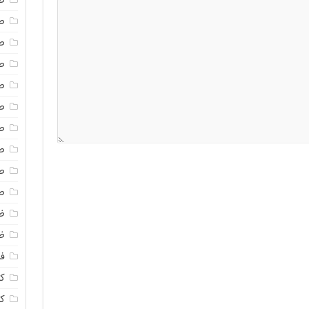
ص
ص
ص
ص
ص
ص
ص
ص
ص
ص
ظ
ظ
فا
ک
ک