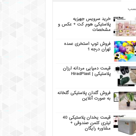
سب
خرید سرویس جهیزیه
پلاستیکی هوم کت + عکس و
مشخصات
فروش توپ استخری عمده
تهران درجه 1
قیمت دمپایی مردانه ارزان
پلاستیکی | HiradPlast
فروش گلدان پلاستیکی گلخانه
به صورت آنلاین
قیمت یخدان پلاستیکی 40
لیتری کلمن صندوقی +
مشاوره رایگان