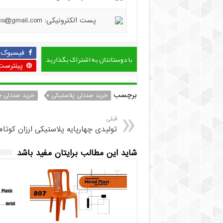
پست الکترونیکی: hiradplast.co@gmail.com
فیسبوک
با دوستانتان به اشتراک بگذارید
پینترست
برچسب
خرید صندلی پلاستیکی
خرید صندلی چ
قبلی
تولیدی چهارپایه پلاستیکی ارزان کوتاه
شاید این مطالب برایتان مفید باشد