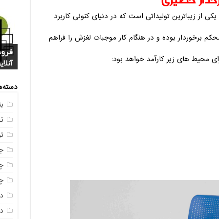
ی از زیباترین تولیداتی است که در دنیای کنونی کاربرد
حکم برخوردار بوده و در هنگام کار موجبات لغزش را فراهم
فروش
خرید
بازا
ی محیط های زیر کارآمد خواهد بود:
آنلای
سوال
+ جد
عکس
صندو
دسته‌ه
ب
ت
ت
ج
چه
چه
د
دم