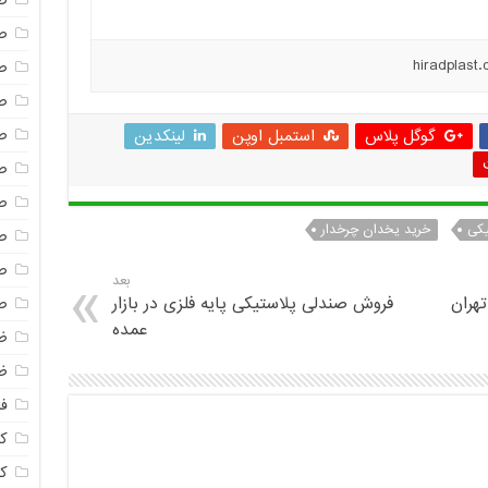
ص
ص
ص
ص
ص
گوگل پلاس
استمبل اوپن
لینکدین
ص
ص
یکی
خرید یخدان چرخدار
ص
ص
بعد
هران
فروش صندلی پلاستیکی پایه فلزی در بازار
ص
عمده
ظ
ظ
فا
ک
ک