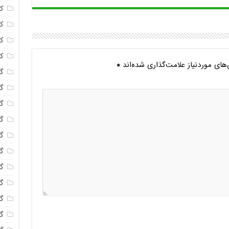
ک
ک
ک
ک
ای موردنیاز علامت‌گذاری شده‌اند
*
گا
گل
گل
گل
گ
گل
گل
گل
گ
گ