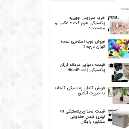
سب
خرید سرویس جهیزیه
پلاستیکی هوم کت + عکس و
مشخصات
فروش توپ استخری عمده
تهران درجه 1
قیمت دمپایی مردانه ارزان
پلاستیکی | HiradPlast
فروش گلدان پلاستیکی گلخانه
به صورت آنلاین
قیمت یخدان پلاستیکی 40
لیتری کلمن صندوقی +
مشاوره رایگان