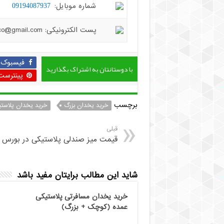
شماره موبایل:
09194087937
پست الکترونیکی: hiradplast.co@gmail.com
فیسبوک
با دوستانتان به اشتراک بگذارید
پینترست
برچسب
خرید یخدان بزرگ
خرید یخدان پلاست
قبلی
قیمت میز صندلی پلاستیکی در بورس ت
شاید این مطالب برایتان مفید باشد
خرید یخدان مسافرتی پلاستیکی
عمده (کوچک + بزرگ)