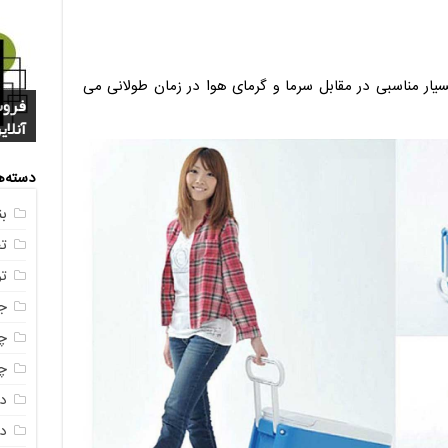
ار مناسبی در مقابل سرما و گرمای هوا در زمان طولانی می
فروش
خرید
بازا
آنلای
سوال
+ جد
عکس
صندو
دسته‌ه
ب
ت
ت
ج
چه
چه
د
دم