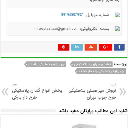
شماره موبایل:
09194087937
پست الکترونیکی: hiradplast.co@gmail.com
برچسب
تولیدی چهارپایه پلاستیکی
چهارپایه پلاستیکی پله دار
چهارپایه پلاستیکی پله دار کودک
قبلی
بعد
فروش میز عسلی پلاستیکی
پخش انواع گلدان پلاستیکی
طرح چوب تهران
طرح دار پارکی
شاید این مطالب برایتان مفید باشد