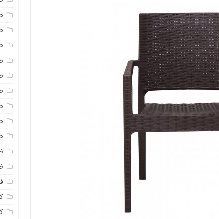
ص
ص
ص
ص
ص
ص
ص
ص
ص
ص
ظ
ظ
فا
ک
ک