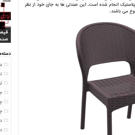
 پلاستیک انجام شده است. این صندلی ها به جای خود از نظر
نوع می باشند.
فروش
خرید
بازا
آنلای
سوال
+ جد
عکس
صندو
دسته‌ه
ب
ت
ت
ج
چه
چه
د
دم