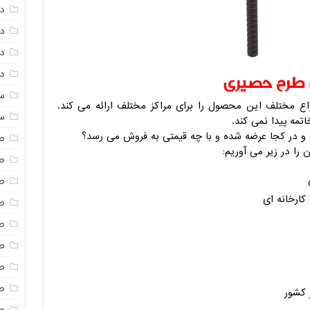
د
د
دم
دم
 طرح حصیری
س
ع مختلف این محصول را برای مراکز مختلف ارائه می کند.
س
مه پیدا نمی کند.
 در کجا عرضه شده و با چه قیمتی به فروش می رسد؟
ص
ا در زیر می آوریم:
ص
ص
ارخانه ای
ص
ص
ص
ص
صن
 کشور