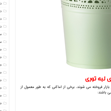
د
د
دم
دم
س
س
ص
ص
ص
ص
 لبه توری
ص
ازار فروخته می شوند. برخی از اماکنی که به طور معمول از
ص
ی باشند:
ص
صن