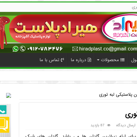
ری
ول
محصولات
درباره ما
تماس با ما
 پلاستیکی لبه توری
وری
ارسال دیدگاه
87 بازدید
برای ارئه زیباترین گلدان ها می باشد. گلدان های شیک