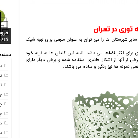
توری در تهران
فروش
خرید
بازا
آنلای
سوال
+ جد
عکس
صندو
 سایر شهرستان ها را می توان به عنوان منبعی برای تهیه شیک
 برای اکثر فضاها می باشد. البته این گلدان ها به نوبه خود
دسته‌ه
رخی از آنها از اشکال فانتزی استفاده شده و برخی دیگر دارای
ب
ضی نمونه ها نیز رنگی و ساده می باشند.
ت
ت
ج
چه
چه
د
دم