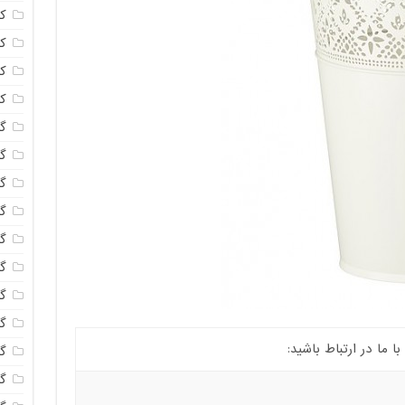
ک
ک
ک
ک
گا
گل
گل
گل
گ
گل
گل
گل
ما در ارتباط باشید:
گ
گ